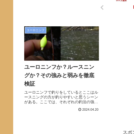
ユーロニンフ
ユーロニンフか？ルースニン
グか？その強みと弱みを徹底
検証
ユーロニンフで釣りをしているとここはル
ースニングの方が釣りやすいと思うシーン
がある。ここでは、それぞれの釣法の強み
と弱みを整理し、どんな時がユーロニンフ
2024.04.20
で釣りやすいのか？どんな時がルースニン
グで釣りやすいのか？これらを川の状況に
応じて適切に選択できるようにまとめてみ
ました。ニンフの釣りでどちらが良いか迷
う人は多いはず。そうした方は是非ともご
スポ