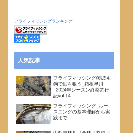
フライフィッシングランキング
人気記事
フライフィッシング/鶏皮毛
鉤で鮎を狙う_箱根早川
_2024年シーズン終盤釣行
記vol.14
フライフィッシング_ルー
スニングの基本理解から実
践まで
山梨県桂川（西桂／都留／