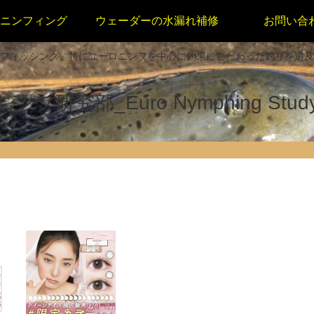
ニンフィング
ウェーダーの水漏れ補修
お問い合
フィッシング、特にユーロニンフを中心に釣果にこだわった釣りを追及
フ研究部_Euro Nymphing Study