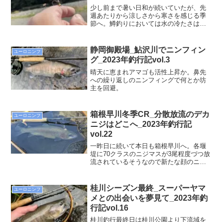
少し前まで暑い日和が続いていたが、先
週あたりから涼しさから寒さを感じる季
節へ。鱒釣りにおいては水の冷たさはシ
ーズン到来を感じる季節でもある。気が
付けば富士山も五合目辺りまで雪が覆っ
ている。11月も半ばを過ぎているのでも
静岡御殿場_鮎沢川でニンフィン
ユーロニンフ
っともと言えばもっとも。
グ_2023年釣行記vol.3
晴天に恵まれアマゴも活性上昇か。鼻先
への繰り返しのニンフィングで何とか坊
主を回避。
箱根早川冬季CR_分散放流のデカ
ユーロニンフ
ニジはどこへ_2023年釣行記
vol.22
一昨日に続いて本日も箱根早川へ。各堰
堤に70クラスのニジマスが3尾程度づつ放
流されているそうなので新たな顔のニジ
マスを求めて各堤防を覗いて回ってみま
した。一昨日は大会開催時に事務局が設
置される場所の奥の淵でいいサイズの魚
桂川シーズン最終_スーパーヤマ
ユーロニンフ
を見つけていたので、本日はその場所か
メとの出会いを夢見て_2023年釣
らスタート。
行記vol.16
桂川釣行最終日は桂川公園より下流域を