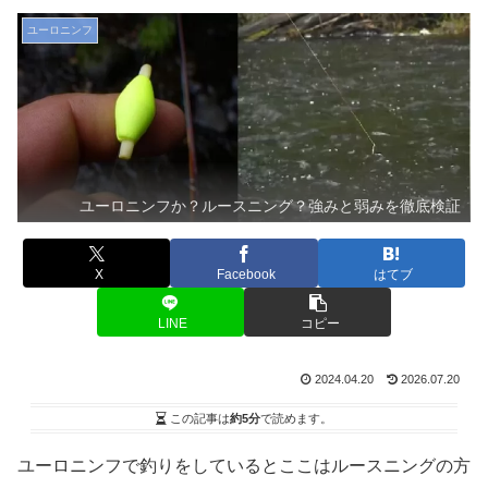
ユーロニンフ
ユーロニンフか？ルースニング？強みと弱みを徹底検証
X
Facebook
はてブ
LINE
コピー
2024.04.20
2026.07.20
この記事は
約5分
で読めます。
ユーロニンフで釣りをしているとここはルースニングの方