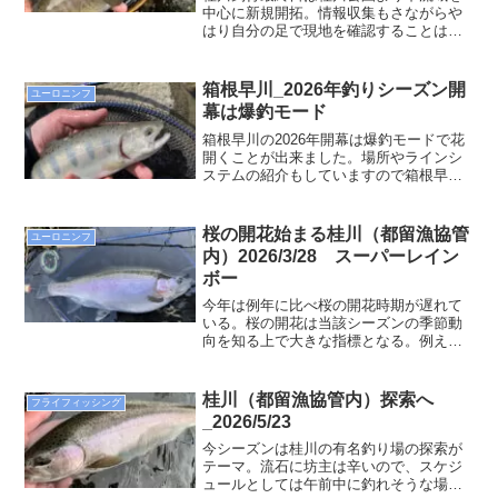
中心に新規開拓。情報収集もさながらや
はり自分の足で現地を確認することは欠
かせない。桂川は入選場所が限られるこ
と、また駐車スペースも限定されること
から尚更だ。来シーズンに繋げるために
箱根早川_2026年釣りシーズン開
ユーロニンフ
も見聞きした情報を現地で確認。
幕は爆釣モード
箱根早川の2026年開幕は爆釣モードで花
開くことが出来ました。場所やラインシ
ステムの紹介もしていますので箱根早川
で釣りをされる方は是非ご参考くださ
い。
桜の開花始まる桂川（都留漁協管
ユーロニンフ
内）2026/3/28 スーパーレイン
ボー
今年は例年に比べ桜の開花時期が遅れて
いる。桜の開花は当該シーズンの季節動
向を知る上で大きな指標となる。例え
ば、桜の開花時期が遅くなれば、金魚の
産卵時期も遅れがちになる、と
か・・・。相模ダムから遡上する巨大マ
桂川（都留漁協管内）探索へ
フライフィッシング
スを狙いに足を運んでみた。
_2026/5/23
今シーズンは桂川の有名釣り場の探索が
テーマ。流石に坊主は辛いので、スケジ
ュールとしては午前中に釣れそうな場所