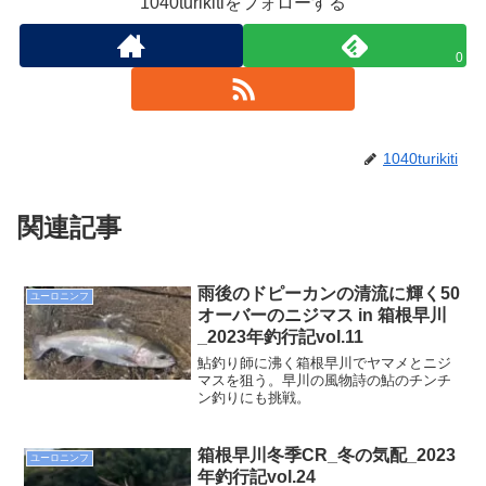
1040turikitiをフォローする
0
1040turikiti
関連記事
雨後のドピーカンの清流に輝く50
ユーロニンフ
オーバーのニジマス in 箱根早川
_2023年釣行記vol.11
鮎釣り師に沸く箱根早川でヤマメとニジ
マスを狙う。早川の風物詩の鮎のチンチ
ン釣りにも挑戦。
箱根早川冬季CR_冬の気配_2023
ユーロニンフ
年釣行記vol.24