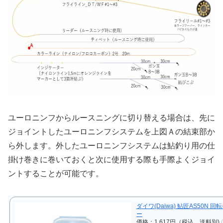
ユーロニンフからルースニングに切り替える場合は、先に
ジョイントしたユーロニンフシステムを上図Ａの結束部か
ら外します。外したユーロニンフシステムは鮎釣り用の仕
掛け巻きに巻いておくと次に使用する際も手際よくジョイ
ントすることが可能です。
ダイワ(Daiwa) 鮎匠AS50N 回
ー
価格：1,617円（税込、送料別)