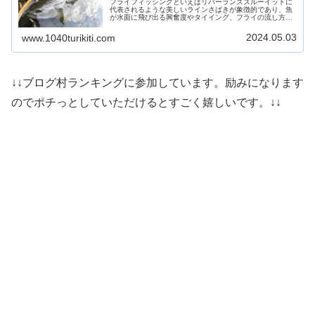
フライフィッシングといえばリバーランズスルーイットに
代表されるような美しいラインさばきが象徴的であり、魚
が水面に飛び出る興奮度やタイイング、フライの流し方な
ど、基本を幅広く学べることからも、まずはドライフライ
の釣りから覚えるのが一般的かと思われます。そうした中
2024.05.03
www.1040turikiti.com
でマーカーやオモリを使い、キャストもちょっとしたコツ
がいること、またホントに釣れるのか？フライでウキ釣り
はどうなのか？など、気にはなるけど今ひとつ踏み込めな
い人もいるのでは。ここでは、釣り方や格好よりも、大き
な魚をたくさん釣りたいという方のためにルースニングに
よるニンフフィッシングについてまとめてみました。最後
↓↓ブログ村ランキングに参加しています。励みになります
までお読みいただけたら幸いです。
のでポチっとしていただけるとすごく嬉しいです。↓↓