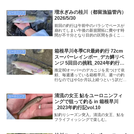
をスポットで探って、手堅く釣果を確保
して、午後は気持ちにも余裕を持って新
規開拓に臨むというプラン。お気に入り
増水ぎみの桂川（都留漁協管内）
ユーロニンフ
の瀬の際垂みでヒット！最初のヒットは
2026/5/30
47cmのギンピカヒレピンの綺麗なニジマ
スでしたぁ(^^)/
前回の釣行は午前中のバラシでペースが
崩れてしまい午後の新規開拓に費やす時
間が不十分となり目的の区間を歩くこと
が出来ませんでしたが、今回はそのリベ
ンジで普門寺から城南橋は丘をショート
カットしその先の城山大橋まで川を歩き
箱根早川冬季CR最終釣行 72cm
ユーロニンフ
通すプランです。午前中はまずは直近の
スーパーレインボー_デカ鱒リベ
釣果ありポイントをピンポイントで探り
ンジ 5回目の挑戦_2024年釣行記
ながら坊主回避の釣行作戦です。まずは
vol.4
朝一。桂川（都留漁協管内）にて、朝一
推定80オーバーのデカニジを見つけて依
はいつものチビ虹がヒットしてくれまし
頼、毎週通っている箱根早川。週一の釣
たが、いつもの瀬につく当日のお魚は外
行なのではや1か月以上経つという訳だが
出中でした。河川の筋の合流ポイントに
未だにネットイン出来ていない。箱根早
は必ずラインを通しました・・・。今回
川冬季ＣＲシーズンも1月末で終了のた
の新たなネタとしてはルースニングでも3
め、いよいよ今日がラストチャンスの釣
清流の女王 鮎をユーロニンフィ
ユーロニンフ
回掛けたということ。
行となった。
ングで狙って釣る in 箱根早川
_2023年釣行記vol.10
鮎釣りシーズン突入。清流の女王、鮎を
フライフィッシングで楽しむ。