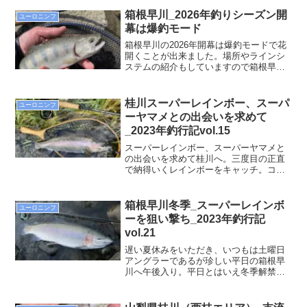
後の方が良いだろうと足を運ぶことにし
た。現地までの道中。雪を被った富士山
箱根早川_2026年釣りシーズン開
ユーロニンフ
は格別に美しい
幕は爆釣モード
箱根早川の2026年開幕は爆釣モードで花
開くことが出来ました。場所やラインシ
ステムの紹介もしていますので箱根早川
で釣りをされる方は是非ご参考くださ
い。
桂川スーパーレインボー、スーパ
ユーロニンフ
ーヤマメとの出会いを求めて
_2023年釣行記vol.15
スーパーレインボー、スーパーヤマメと
の出会いを求めて桂川へ。三度目の正直
で納得いくレインボーをキャッチ。コン
シーズンも残りわずか。果たして50オー
バーのレインボーに出会えるか。
箱根早川冬季_スーパーレインボ
ユーロニンフ
ーを狙い撃ち_2023年釣行記
vol.21
遅い夏休みをいただき、いつもは土曜日
アングラーであるが珍しい平日の箱根早
川へ午後入り。平日とはいえ冬季解禁間
もないこともあり駐車場にはそこそこ車
もとまっており各所名ポイントには釣り
人が刺さっていた。太閤橋の下のプール