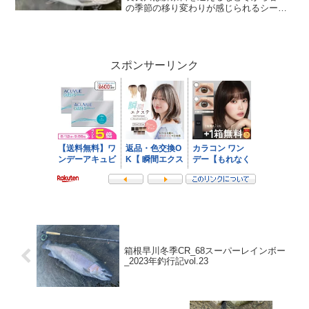
げ、最後は餌釣りで食用鮎を数沢山キー
の季節の移り変わりが感じられるシーズ
プすること。
ン。川沿いには梅の花も咲いており春の
到来を一層実感させてくれる。そんな
中、60、63のビックレインボーをキャッ
チ。
スポンサーリンク
箱根早川冬季CR_68スーパーレインボー
_2023年釣行記vol.23