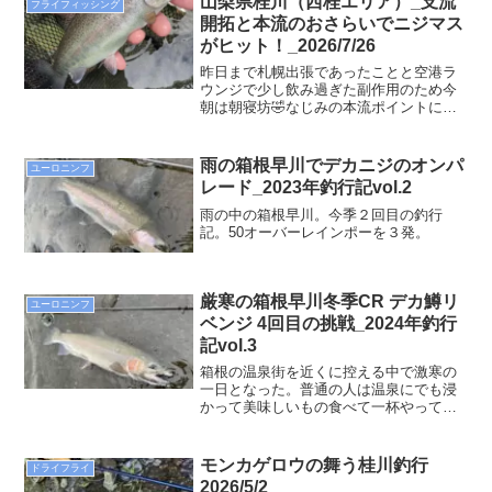
山梨県桂川（西桂エリア）_支流
フライフィッシング
には橋から覗き込む釣り人も多く、毎年
開拓と本流のおさらいでニジマス
とんでもないサイズのニジマスが放流さ
がヒット！_2026/7/26
れる。また、上流からも落ちてくる魚も
多いためシーズン通して多くのニジマス
昨日まで札幌出張であったことと空港ラ
を拝むことができる。前回、そこそこの
ウンジで少し飲み過ぎた副作用のため今
数は上げていたので、今日のターゲット
朝は朝寝坊🤣なじみの本流ポイントに入
は太閤橋のデカニジと決めていた。
るも反応がないので支流に入ってみるこ
とに。Googleマップで見つけていた支流
のポイントの現地確認。まずは下流域に
雨の箱根早川でデカニジのオンパ
ユーロニンフ
反応伺いのキャスト。数投目に小さいも
レード_2023年釣行記vol.2
のの元気な鰭ピンニジマスがヒット！
雨の中の箱根早川。今季２回目の釣行
記。50オーバーレインポーを３発。
厳寒の箱根早川冬季CR デカ鱒リ
ユーロニンフ
ベンジ 4回目の挑戦_2024年釣行
記vol.3
箱根の温泉街を近くに控える中で激寒の
一日となった。普通の人は温泉にでも浸
かって美味しいもの食べて一杯やってい
るところだろうか・・・。今週も本命の
70オーバーのデカニジリベンジで4度目の
挑戦で箱根早川に向かった。
モンカゲロウの舞う桂川釣行
ドライフライ
2026/5/2