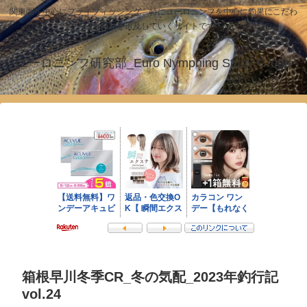
関東圏を中心にフライフィッシング、特にユーロニンフを中心に釣果にこだわ
った釣りを追及していくサイトです！
ユーロニンフ研究部_Euro Nymphing Study Group
箱根早川冬季CR_冬の気配_2023年釣行記
vol.24