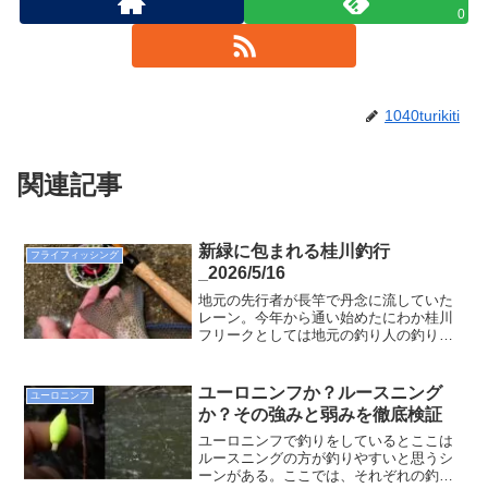
0
1040turikiti
関連記事
新緑に包まれる桂川釣行
フライフィッシング
_2026/5/16
地元の先行者が長竿で丹念に流していた
レーン。今年から通い始めたにわか桂川
フリークとしては地元の釣り人の釣りが
非常に参考になるものだ。フライを流し
て数投目。なんとあっさりヒット！回遊
していたのかタイミングが丁度合ったと
ユーロニンフか？ルースニング
ユーロニンフ
思われる。何とついていたことか(^^)/
か？その強みと弱みを徹底検証
ユーロニンフで釣りをしているとここは
ルースニングの方が釣りやすいと思うシ
ーンがある。ここでは、それぞれの釣法