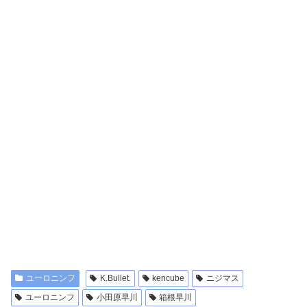
ユーロニンフ
K.Bullet.
kencube
ニジマス
ユーロニンフ
小田原早川
箱根早川