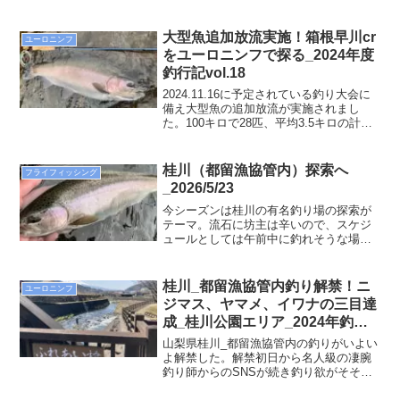
時。当然、写真はあるはずもないが、１
時間もたたないうちにデカニジヒット。
明らかに60は超えるスーパーレインボ
大型魚追加放流実施！箱根早川cr
ユーロニンフ
ー。体高も凄い。上流に走り、そして何
をユーロニンフで探る_2024年度
度となくジャンプ。とにかく太くて水し
釣行記vol.18
ぶきが凄い！これ以上下られたらもうお
しまいという所で定位して暫く動かなか
2024.11.16に予定されている釣り大会に
った。ここで判断を誤った。ラインに過
備え大型魚の追加放流が実施されまし
度のテンションを掛けずに魚に近づいて
た。100キロで28匹、平均3.5キロの計
上流に走らせればよかった。その逆をし
算。そんなこともあって今日は上流から
たものだから案の定下流に下って一発ア
下流まで多くの釣り客で賑わっていまし
ウト(>_&lt;)この脱力感は半端な
た！
桂川（都留漁協管内）探索へ
フライフィッシング
い・・・・時刻はまだ6時。まだまだ今日
_2026/5/23
は始まったばかり。気を取り直して再
開。何と、再びヒット！。首の振りで大
今シーズンは桂川の有名釣り場の探索が
きくないことは分かるがやたらと引きが
テーマ。流石に坊主は辛いので、スケジ
強い。そしてよく跳ねる。先週に続き
ュールとしては午前中に釣れそうな場所
40cmはないがヒレピンの綺麗なニジマ
をスポットで探って、手堅く釣果を確保
ス。
して、午後は気持ちにも余裕を持って新
規開拓に臨むというプラン。お気に入り
桂川_都留漁協管内釣り解禁！ニ
ユーロニンフ
の瀬の際垂みでヒット！最初のヒットは
ジマス、ヤマメ、イワナの三目達
47cmのギンピカヒレピンの綺麗なニジマ
成_桂川公園エリア_2024年釣行
スでしたぁ(^^)/
記vol.7
山梨県桂川_都留漁協管内の釣りがいよい
よ解禁した。解禁初日から名人級の凄腕
釣り師からのSNSが続き釣り欲がそそら
れ家にいる予定であったが行くなら放流