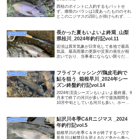
西桂のポイントに入釣するもパットせ
ず。痛恨のバラシは1度あったもののそれ
とこのニジマスの2回しか掛けられず、さ
っさと見切りをつけて都留市へ移動雨の
影響で川はやや増水しており、いつもは
渡れた場所に渡れない状況もあった。背
長かった夏もいよいよ終焉_山梨
ユーロニンフ
の脇に草が覆い茂る流れがあり、そこを
県桂川_2024年釣行記vol.11
丁寧に流しているとヒット！
近頃は異常気象が日常化して各地で最高
気温、最高雨量の更新や災害の発生が相
次いでおり、当事者にならない限りだん
だんとそれへの関心も麻痺してしまうと
いうもの。そんな中、夏の終わりなんて
来るんだろうかと絶望感を感じるほどの
フライフィッシング/鶏皮毛鉤で
ユーロニンフ
連日の暑さだったが、気が付けばセミの
鮎を狙う_箱根早川_2024年シー
鳴き声も聞こえなくなり、北海道では初
ズン終盤釣行記vol.14
冠雪のニュースもみられ冬に向けた季節
の移行が確実に進んでいることが実感で
2024年渓流シーズンもいよいよ最終週。9
きる。とはいえ桂川の遊漁期間は9月末で
月末で終了の河川が多い中で遊漁期間を
終了となるためいよいよタイムリミット
10月中旬としている河川も多い。ホーム
が間近となったきた。
グランドとしている箱根早川も期間最終
日は10/14。鮎釣りも最終日直前というこ
ともあって、いわゆるその格好をした多
鮎沢川冬季C&Rニジマス _2024
ユーロニンフ
くの鮎釣り師が長竿を手に川に並んでい
年釣行記vol.5
た最終日の目標は先週掛けられなかった
デカヤマメを早朝にヒットさせ、昼は撒
箱根早川の冬季Ｃ＆Ｒが終了する一方で
き餌で寄せた鮎を鶏皮フライで釣りあ
長良川は解禁日を迎えるなど冬から春へ