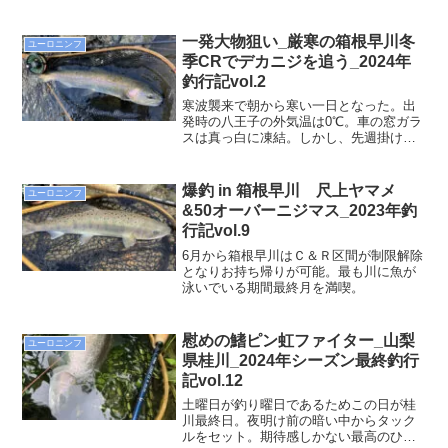
の強みと弱みを整理し、どんな時がユー
ロニンフで釣りやすいのか？どんな時が
ルースニングで釣りやすいのか？これら
一発大物狙い_厳寒の箱根早川冬
ユーロニンフ
を川の状況に応じて適切に選択できるよ
季CRでデカニジを追う_2024年
うにまとめてみました。ニンフの釣りで
釣行記vol.2
どちらが良いか迷う人は多いはず。そう
した方は是非ともご参考下さい。
寒波襲来で朝から寒い一日となった。出
発時の八王子の外気温は0℃。車の窓ガラ
スは真っ白に凍結。しかし、先週掛け損
なったデカマスのヒットをイメージして
リベンジへ。
爆釣 in 箱根早川 尺上ヤマメ
ユーロニンフ
&50オーバーニジマス_2023年釣
行記vol.9
6月から箱根早川はＣ＆Ｒ区間が制限解除
となりお持ち帰りが可能。最も川に魚が
泳いでいる期間最終月を満喫。
慰めの鰭ピン虹ファイター_山梨
ユーロニンフ
県桂川_2024年シーズン最終釣行
記vol.12
土曜日が釣り曜日であるためこの日が桂
川最終日。夜明け前の暗い中からタック
ルをセット。期待感しかない最高のひと