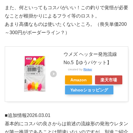
また、何といってもコスパがいい！この釣りで覚悟が必要
なことが根掛かりによるフライ等のロスト。
あまり高価なものは使いたくないところ。（喪失単価200
～300円がボーダーライン？）
ウメズ ヘッター発泡流線
No.5【ゆうパケット】
created by
Rinker
Amazon
楽天市場
Yahooショッピング
■追加情報2026.03.01
基本的にコスパの良さからは前述の流線形の発泡ウレタン
が第一推奨であることは間違いないのですが、別途ご紹介