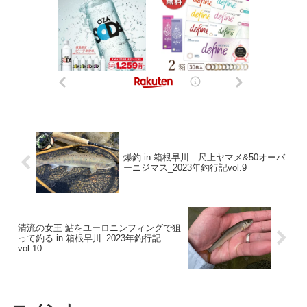
爆釣 in 箱根早川 尺上ヤマメ&50オーバ
ーニジマス_2023年釣行記vol.9
清流の女王 鮎をユーロニンフィングで狙
って釣る in 箱根早川_2023年釣行記
vol.10