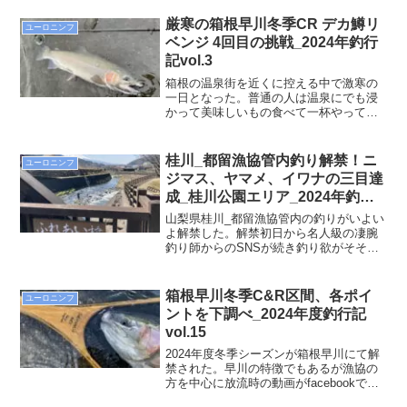
る。いつものお気に入りポイントでまず
は一尾をゲット。ただし、その後、2連チ
厳寒の箱根早川冬季CR デカ鱒リ
ユーロニンフ
ャンでバラシ。足元に目を向けると無数
ベンジ 4回目の挑戦_2024年釣行
のつくしん坊が目に入る。
記vol.3
箱根の温泉街を近くに控える中で激寒の
一日となった。普通の人は温泉にでも浸
かって美味しいもの食べて一杯やってい
るところだろうか・・・。今週も本命の
70オーバーのデカニジリベンジで4度目の
挑戦で箱根早川に向かった。
桂川_都留漁協管内釣り解禁！ニ
ユーロニンフ
ジマス、ヤマメ、イワナの三目達
成_桂川公園エリア_2024年釣行
記vol.7
山梨県桂川_都留漁協管内の釣りがいよい
よ解禁した。解禁初日から名人級の凄腕
釣り師からのSNSが続き釣り欲がそそら
れ家にいる予定であったが行くなら放流
後の方が良いだろうと足を運ぶことにし
た。現地までの道中。雪を被った富士山
箱根早川冬季C&R区間、各ポイ
ユーロニンフ
は格別に美しい
ントを下調べ_2024年度釣行記
vol.15
2024年度冬季シーズンが箱根早川にて解
禁された。早川の特徴でもあるが漁協の
方を中心に放流時の動画がfacebookで公
開される。多くのマスが続々と放流され