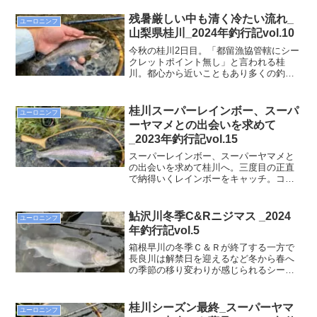
ている。その数と大きさには圧倒され
る。
残暑厳しい中も清く冷たい流れ_
ユーロニンフ
山梨県桂川_2024年釣行記vol.10
今秋の桂川2日目。「都留漁協管轄にシー
クレットポイント無し」と言われる桂
川。都心から近いこともあり多くの釣り
人が訪れることがその言われの所以。つ
まりタイミングが重要ということもあ
り、折角来たのだからと広範囲に探る。
桂川スーパーレインボー、スーパ
ユーロニンフ
ビーズヘッドのニンフで流れの筋をトレ
ーヤマメとの出会いを求めて
ースしていると程なくヒット。ヒレビン
_2023年釣行記vol.15
のニジマス、ヤマメ、そして桂川名物の
キロ鱒に恵まれた一日だった。
スーパーレインボー、スーパーヤマメと
の出会いを求めて桂川へ。三度目の正直
で納得いくレインボーをキャッチ。コン
シーズンも残りわずか。果たして50オー
バーのレインボーに出会えるか。
鮎沢川冬季C&Rニジマス _2024
ユーロニンフ
年釣行記vol.5
箱根早川の冬季Ｃ＆Ｒが終了する一方で
長良川は解禁日を迎えるなど冬から春へ
の季節の移り変わりが感じられるシーズ
ン。川沿いには梅の花も咲いており春の
到来を一層実感させてくれる。そんな
中、60、63のビックレインボーをキャッ
桂川シーズン最終_スーパーヤマ
ユーロニンフ
チ。