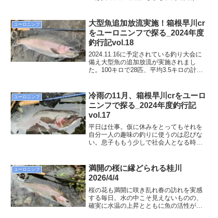
なったデカマスのヒットをイメージして
リベンジへ。
大型魚追加放流実施！箱根早川cr
ユーロニンフ
をユーロニンフで探る_2024年度
釣行記vol.18
2024.11.16に予定されている釣り大会に
備え大型魚の追加放流が実施されまし
た。100キロで28匹、平均3.5キロの計
算。そんなこともあって今日は上流から
下流まで多くの釣り客で賑わっていまし
た！
冷雨の11月、箱根早川crをユーロ
ユーロニンフ
ニンフで探る_2024年度釣行記
vol.17
平日は仕事。仮に休みをとってもそれを
自分一人の趣味の釣りに使うのは忍びな
い。息子ももう少しで社会人となる時期
であり、一緒に過ごせる時間も限られる
と思うと尚更そう思う。ただ、土曜日は
息子もアルバイトを入れている都合もあ
満開の桜に縁どられる桂川
ユーロニンフ
るため、夫婦共々自分の時間として有効
2026/4/4
活用が今のスタイル。ということで今週
の土曜日は雨予報でしたがそのまま箱根
桜の花も満開に咲き乱れ春の訪れを実感
早川へ
する毎日。水の中こそ見えないものの、
確実に水温の上昇とともに魚の活性が上
がっているであろうことは確信を持て