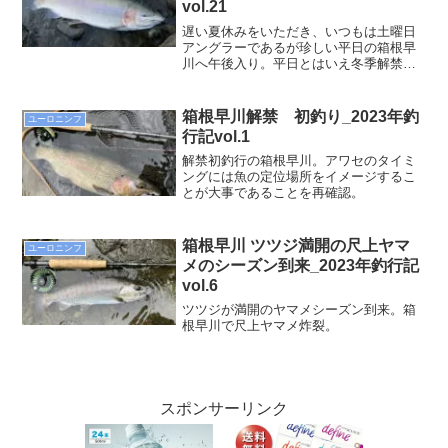
vol.21
遅い夏休みをいただき、いつもは土曜日
アングラーであるが珍しい平日の箱根早
川へ午後入り。平日とはいえ冬季解禁間
もないこともあり駐車場にはそこそこ車
もとまっており各所名ポイントには釣り
人が刺さっていた。太閤橋の下のプール
箱根早川解禁 初釣り_2023年釣
ユーロニンフ
には橋から覗き込む釣り人も多く、毎年
行記vol.1
とんでもないサイズのニジマスが放流さ
れる。また、上流からも落ちてくる魚も
解禁初釣行の箱根早川。アワセのタイミ
多いためシーズン通して多くのニジマス
ングには魚の定位場所をイメージするこ
を拝むことができる。前回、そこそこの
とが大事であることを再確認。
数は上げていたので、今日のターゲット
は太閤橋のデカニジと決めていた。
箱根早川 ツツジ満開の尺上ヤマ
ユーロニンフ
メのシーズン到来_2023年釣行記
vol.6
ツツジが満開のヤマメシーズン到来。箱
根早川で尺上ヤマメ炸裂。
スポンサーリンク