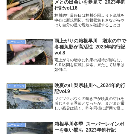
メとの出会いを夢見て_2023年釣
行記vol.16
桂川釣行最終日は桂川公園より下流域を
中心に新規開拓。情報収集もさながらや
はり自分の足で現地を確認することは欠
かせない。桂川は入選場所が限られるこ
と、また駐車スペースも限定されること
から尚更だ。来シーズンに繋げるために
雨上がりの箱根早川 増水の中で
ユーロニンフ
も見聞きした情報を現地で確認。
各種魚影が高活性_2023年釣行記
vol.8
雨上がりの増水に釣果の期待が膨らむ。
ＣＲ区間を広域に探索。果たして結果は
如何に。
晩夏の山梨県桂川へ_2024年釣行
ユーロニンフ
記vol.9
ツクツクボウシの鳴き声が晩夏の訪れを
感じさせる季節となったが、まだまだ厳
しい残暑は続く。昨年同様に所用で夏場
の外出が制限されていたため久しぶりの
釣行。目指すは山梨県の桂川。流石は富
士山の伏流水だけあって、残暑下にあっ
箱根早川冬季_スーパーレインボ
ユーロニンフ
ても川の水は冷たく清い。
ーを狙い撃ち_2023年釣行記