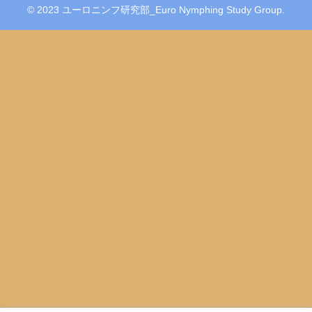
© 2023 ユーロニンフ研究部_Euro Nymphing Study Group.