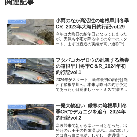
関連記事
小雨のなか高活性の箱根早川冬季
ユーロニンフ
CR_2023年大晦日釣行記vol.29
今年は大晦日の納竿日となってしまった
が、天気も小雨が降る中での今一のスタ
ート。まずは直近の実績が高い通称"竹林
前”へ。しかしながら、川に降りて小雨に
より波紋の立つ流れに目をやると白いお
腹や口周りがフラフラと流れの中で特異
フタバコカゲロウの乱舞する新春
ユーロニンフ
な動きをしているのが目にとまる。よく
の箱根早川冬季C＆R_2024年初
よく観察すると餌を追って左右に頻繁に
釣行記vol.1
泳ぎ回る姿が確認できた。水面下の活性
は高いようだ。
2024年がスタート。新年最初の釣行は迷
わず箱根早川へ。本来は昨日の釣行予定
であったが目覚ましセットミスで痛恨の
朝寝坊(>_&lt;)出直しの本日の釣行。朝日
を浴びる富士山の美しさに感動の思いで
高速を箱根に向けて急ぐ。2024年度の釣
一発大物狙い_厳寒の箱根早川冬
ユーロニンフ
りを占う大切な一日となった。
季CRでデカニジを追う_2024年
釣行記vol.2
寒波襲来で朝から寒い一日となった。出
発時の八王子の外気温は0℃。車の窓ガラ
スは真っ白に凍結。しかし、先週掛け損