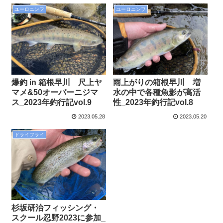
ユーロニンフ
ユーロニンフ
爆釣 in 箱根早川 尺上ヤ
雨上がりの箱根早川 増
マメ&50オーバーニジマ
水の中で各種魚影が高活
ス_2023年釣行記vol.9
性_2023年釣行記vol.8
2023.05.28
2023.05.20
ドライフライ
杉坂研治フィッシング・
スクール忍野2023に参加_