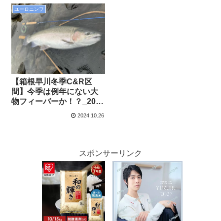
ユーロニンフ
【箱根早川冬季C&R区
間】今季は例年にない大
物フィーバーか！？_2024
年度釣行記vol.16
2024.10.26
スポンサーリンク