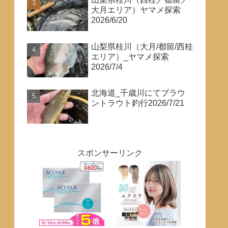
大月エリア）ヤマメ探索
2026/6/20
山梨県桂川（大月/都留/西桂
エリア）_ヤマメ探索
2026/7/4
北海道_千歳川にてブラウ
ントラウト釣行2026/7/21
スポンサーリンク