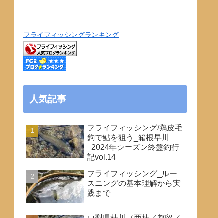
フライフィッシングランキング
人気記事
フライフィッシング/鶏皮毛
鉤で鮎を狙う_箱根早川
_2024年シーズン終盤釣行
記vol.14
フライフィッシング_ルー
スニングの基本理解から実
践まで
山梨県桂川（西桂／都留／