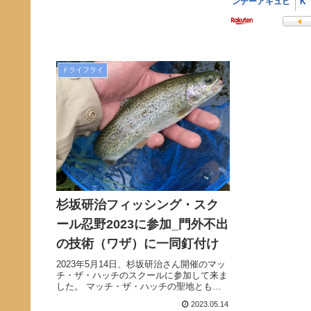
ドライフライ
杉坂研治フィッシング・スク
ール忍野2023に参加_門外不出
の技術（ワザ）に一同釘付け
2023年5月14日、杉坂研治さん開催のマッ
チ・ザ・ハッチのスクールに参加して来ま
した。 マッチ・ザ・ハッチの聖地ともい
える忍野川の初釣りをエキスパートと共に
2023.05.14
堪能した至福の時間でした。