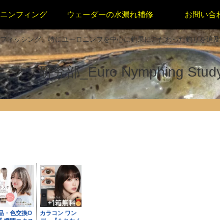
ニンフィング
ウェーダーの水漏れ補修
お問い合
フィッシング、特にユーロニンフを中心に釣果にこだわった釣りを追及
フ研究部_Euro Nymphing Study