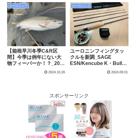
ユーロニンフ
ユーロニンフ
【箱根早川冬季C&R区
ユーロニンフィングタッ
間】今季は例年にない大
クルを新調_SAGE
物フィーバーか！？_2024
ESN/Kencube K・Bullet
年度釣行記vol.16
SONAR EX
2024.10.26
2024.09.01
スポンサーリンク