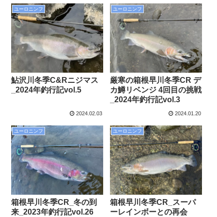
ユーロニンフ
ユーロニンフ
鮎沢川冬季C&Rニジマス
厳寒の箱根早川冬季CR デ
_2024年釣行記vol.5
カ鱒リベンジ 4回目の挑戦
_2024年釣行記vol.3
2024.02.03
2024.01.20
ユーロニンフ
ユーロニンフ
箱根早川冬季CR_冬の到
箱根早川冬季CR_スーパ
来_2023年釣行記vol.26
ーレインボーとの再会