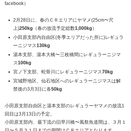
facebook）
2月28日に、春のＣＲエリアにヤマメ(25cm〜尺
上)
250
kg
（春の放流予定総数
1,000kg
）
小田原支部内自由区(冬季エリアだった所に)レギュラ
ーニジマス
130
kg
湯本支部、湯本大橋〜三枚橋間にレギュラーニジマ
ス
100
kg
宮ノ下支部、蛇骨川にレギュラーニジマス
70kg
宮城野地区、仙石地区へのレギュラーニジマスは解
禁後の3月3日に各
50kg
小田原支部自由区と湯本支部のレギュラーヤマメの放流1
回目は3月13日の予定。
小田原支部内、最下流の旧早川橋〜風祭魚道間は、３月１
日〜５月３１日までの期間はＣＲエリアとなります。