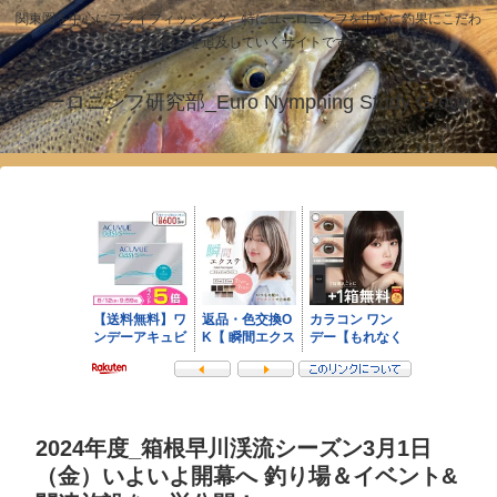
関東圏を中心にフライフィッシング、特にユーロニンフを中心に釣果にこだわ
った釣りを追及していくサイトです！
ユーロニンフ研究部_Euro Nymphing Study Group
2024年度_箱根早川渓流シーズン3月1日
（金）いよいよ開幕へ 釣り場＆イベント&