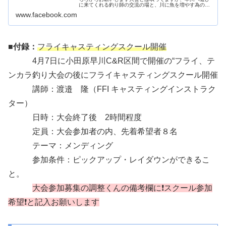
に来てくれる釣り師の交流の場と、川に魚を増やす為のイ
ベントです🐟💦参加費での、デカマスの放流を予定してま
www.facebook.com
す60定員で4月5日現在、あと1...
■付録：
フライキャスティングスクール開催
4月7日に小田原早川C&R区間で開催の“フライ、テ
ンカラ釣り大会の後にフライキャスティングスクール開催
講師：渡邉 隆（FFI キャスティングインストラク
ター）
日時：大会終了後 2時間程度
定員：大会参加者の内、先着希望者８名
テーマ：メンディング
参加条件：ピックアップ・レイダウンができるこ
と。
大会参加募集の調整くんの備考欄に❗スクール参加
希望❗と記入お願いします