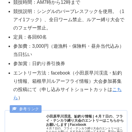
競技時間：AM7時から12時まで
競技説明：シングルのバーブレスフックを使用。（1
アイ1フック）、全日ワーム禁止、ルアー縛り大会で
のフェザー禁止。
定員：各回60名
参加費：3,000円（遊漁料・保険料・昼弁当代込み）
当日払い
参加賞：日釣り券引換券
エントリー方法：facebook（小田原早川渓流・鮎釣
り情報、箱根早川ルアーフライ情報）大会参加募集
の投稿にて（申し込みサイトショートカットは
こち
ら
）
小田原早川渓流、鮎釣り情報 | ４月７日の、フラ
イ・テンカラ縛り大会のエントリーはこちらから
お願いします | Facebook
４月７日の、フライ・テンカラ縛り大会のエントリーはこ
ちらからお願いします大会とは唄ってますが、早川へ遊び