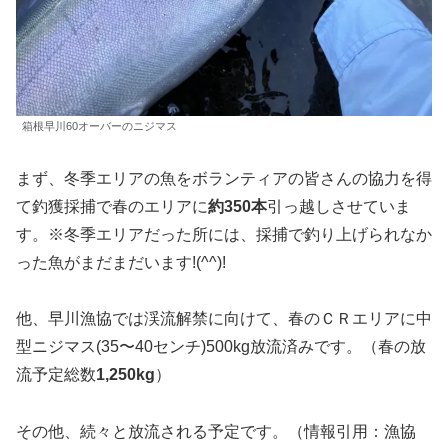
箱根早川60オーバーのニジマス
まず、冬季エリアの魚をボランティアの皆さんの協力を得
て釣獲採捕で春のエリアに
約350本
引っ越しさせていま
す。※冬季エリアだった所には、採捕で釣り上げられなか
った魚がまだまだいます!(^^)!
他、早川漁協では渓流解禁に向けて、春のＣＲエリアに中
型ニジマス(35〜40センチ)500kg放流済みです。（春の放
流予定総数
1,250kg
）
その他、続々と放流される予定です。（情報引用：漁協