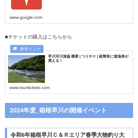
www.google.com
■チケットの購入はこちらから
早川河川漁協 概要 | つりチケ | 超簡単に遊漁券が
買える！
www.tsuritickets.com
2024年度_箱根早川の開催イベント
令和6年箱根早川Ｃ＆Ｒエリア春季大物釣り大