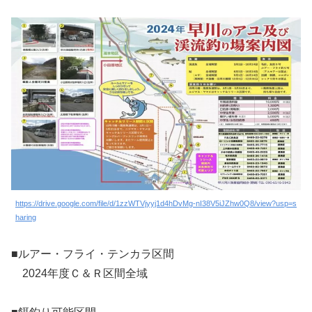
https://drive.google.com/file/d/1zzWTVjyyj1d4hDvMg-nI38V5iJZhw0Q8/view?usp=s
haring
■ルアー・フライ・テンカラ区間
2024年度Ｃ＆Ｒ区間全域