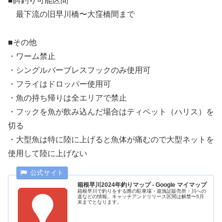
■餌釣り可能区間
最下流の旧早川橋〜大窪橋間まで
■その他
・ワーム禁止
・シングルバーブレスフックのみ使用可
・フライはドロッパー使用可
・魚の持ち帰りは全エリアで禁止
・フックを魚が飲み込んだ場合はティペット（ハリス）を
切る
・大型魚は特に陸に上げると魚体が痛むので大型ネットを
使用して陸に上げない
箱根早川2024年釣りマップ - Google マイマップ
箱根早川で釣りをする際の駐車場・遊漁証販売所・川への
道などの情報。キャッチアンドリリース区間は解禁〜5月
末までとなります。