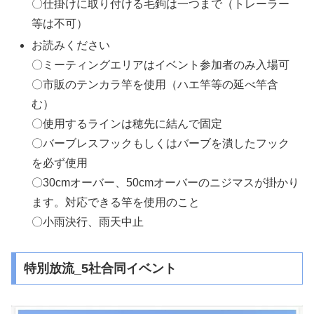
〇仕掛けに取り付ける毛鉤は一つまで（トレーラー
等は不可）
お読みください
〇ミーティングエリアはイベント参加者のみ入場可
〇市販のテンカラ竿を使用（ハエ竿等の延べ竿含
む）
〇使用するラインは穂先に結んで固定
〇バーブレスフックもしくはバーブを潰したフック
を必ず使用
〇30cmオーバー、50cmオーバーのニジマスが掛かり
ます。対応できる竿を使用のこと
〇小雨決行、雨天中止
特別放流_5社合同イベント