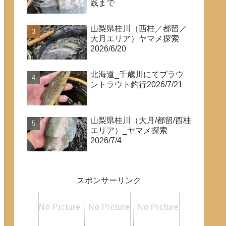
践まで
山梨県桂川（西桂／都留／
大月エリア）ヤマメ探索
2026/6/20
北海道_千歳川にてブラウ
ントラウト釣行2026/7/21
山梨県桂川（大月/都留/西桂
エリア）_ヤマメ探索
2026/7/4
スポンサーリンク