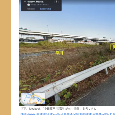
以下、facebook 「小田原早川渓流_鮎釣り情報」参考ＵＲＬ
https://www.facebook.com/100013468895428/videos/pcb.1036350236944