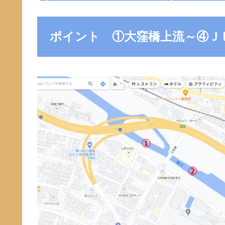
ポイント ①大窪橋上流～④Ｊ