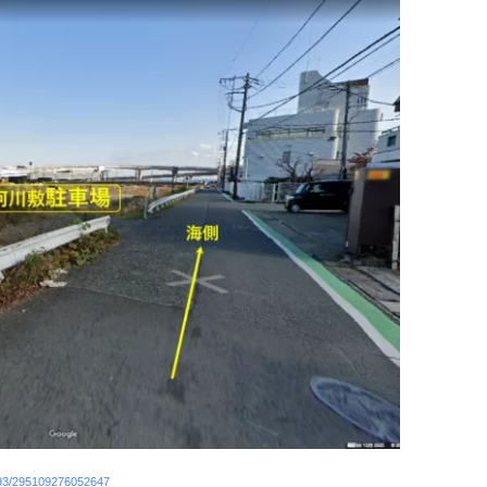
493/295109276052647