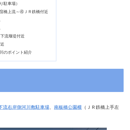
り駐車場）
窪橋上流～④ＪＲ鉄橋付近
流
流
橋下流堰堤付近
付近
川のポイント紹介
下流右岸側河川敷駐車場
、
南板橋公園横
（ＪＲ鉄橋上手左