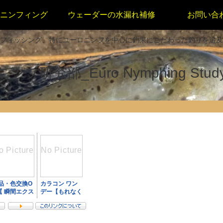
ニンフィング
ウェーダーの水漏れ補修
お問い合
フィッシング、特にユーロニンフを中心に釣果にこだわった釣りを追及
フ研究部_Euro Nymphing Study